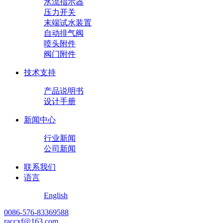
水流指示器
压力开关
末端试水装置
自动排气阀
喷头附件
阀门附件
技术支持
产品说明书
设计手册
新闻中心
行业新闻
公司新闻
联系我们
语言
English
0086-576-83369588
raccxf@163.com