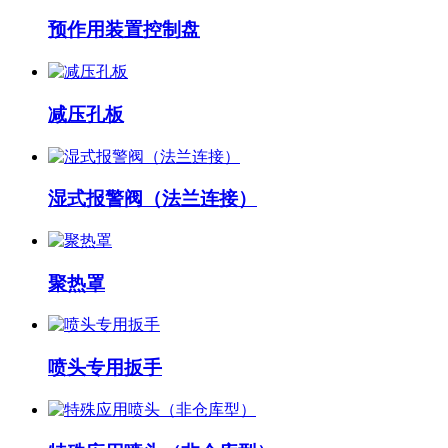
预作用装置控制盘
减压孔板
湿式报警阀（法兰连接）
聚热罩
喷头专用扳手