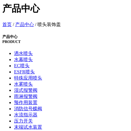
产品中心
首页
/
产品中心
/
喷头装饰盖
产品中心
PRODUCT
洒水喷头
水幕喷头
EC喷头
ESFR喷头
特殊应用喷头
水雾喷头
湿式报警阀
雨淋报警阀
预作用装置
消防信号蝶阀
水流指示器
压力开关
末端试水装置