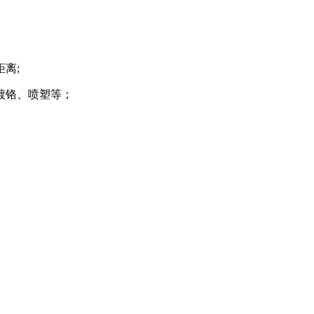
离;
镀铬、喷塑等；