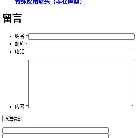
特殊应用喷头（非仓库型）
留言
姓名 *
邮箱*
电话
内容 *