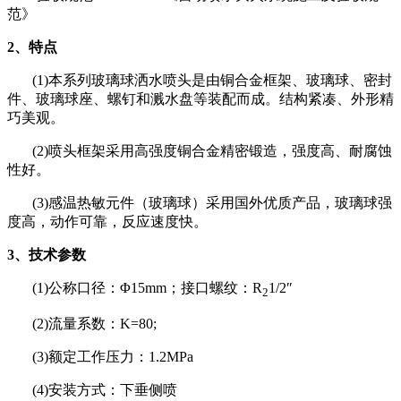
范》
2、特点
(1)本系列玻璃球洒水喷头是由铜合金框架、玻璃球、密封
件、玻璃球座、螺钉和溅水盘等装配而成。结构紧凑、外形精
巧美观。
(2)喷头框架采用高强度铜合金精密锻造，强度高、耐腐蚀
性好。
(3)感温热敏元件（玻璃球）采用国外优质产品，玻璃球强
度高，动作可靠，反应速度快。
3、技术参数
(1)公称口径：Φ15mm；接口螺纹：R
1/2″
2
(2)流量系数：K=80;
(3)额定工作压力：1.2MPa
(4)安装方式：下垂侧喷