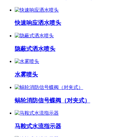
快速响应洒水喷头
隐蔽式洒水喷头
水雾喷头
蜗轮消防信号蝶阀（对夹式）
马鞍式水流指示器