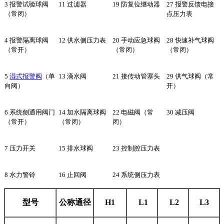
3 报警试验球阀
11 过滤器
19 防复位继动器
27 报警反馈电接
（常闭）
点压力表
4 报警隔离球阀
12 供水侧压力表
20 手动应急球阀
28 快速补气球阀
（常开）
（常闭）
（常闭）
5
湿式报警阀
（单
13 滴水阀
21 接传动管塞头
29 供气球阀（常
向阀）
开）
6 系统侧通用阀门
14 加水隔离球阀
22 电磁阀（常
30 减压阀
（常开）
（常闭）
闭）
7 压力开关
15 排水球阀
23 控制腔压力表
8 水力警铃
16 止回阀
24 系统侧压力表
型号
公称通径
H1
L1
L2
L3