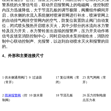
警系统的火警信号后，联动开启报警阀上的电磁阀，使控制腔
内压力迅速降低，大于节流孔板的调节极限，阀瓣组件瞬间开
启，供水侧的水流入系统侧对喷淋管网进行补水，喷淋管网上
的自动排气阀排空管网内的空气，防复位装置防止阀门自动复
位，闭式喷头预热开启喷水灭火，其中少部分的水流向水力警
铃及压力开关，水力警铃发出连续的报警声，压力开关动作将
信号反馈至消防控制中心，同时启动供水泵持续给水，消防控
制中心联动控制声、光报警，以达到自动喷水灭火和报警的目
的。
4、外形和主要连接尺寸
1 供水侧通用阀门
9 过滤器
17 复位球阀（常
25 充气闸阀（常
（常开）
闭）
开）
2
雨淋报警阀
（控
10 放水塞
18 节流孔板
26 压力控制电接
制阀）
点压力表