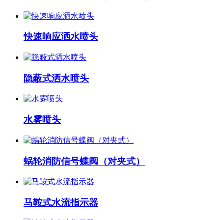
快速响应洒水喷头
隐蔽式洒水喷头
水雾喷头
蜗轮消防信号蝶阀（对夹式）
马鞍式水流指示器