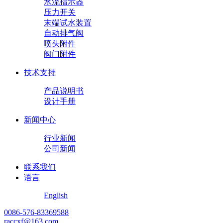
水流指示器
压力开关
末端试水装置
自动排气阀
喷头附件
阀门附件
技术支持
产品说明书
设计手册
新闻中心
行业新闻
公司新闻
联系我们
语言
English
0086-576-83369588
raccxf@163.com