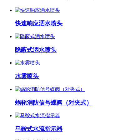
快速响应洒水喷头
隐蔽式洒水喷头
水雾喷头
蜗轮消防信号蝶阀（对夹式）
马鞍式水流指示器