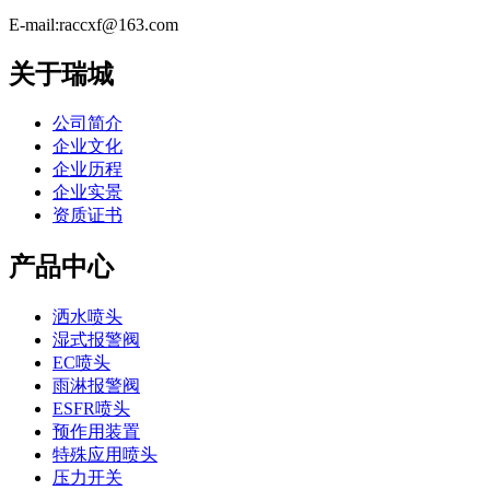
E-mail:raccxf@163.com
关于瑞城
公司简介
企业文化
企业历程
企业实景
资质证书
产品中心
洒水喷头
湿式报警阀
EC喷头
雨淋报警阀
ESFR喷头
预作用装置
特殊应用喷头
压力开关